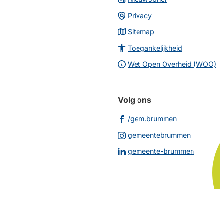
Privacy
Sitemap
Toegankelijkheid
Wet Open Overheid (WOO)
Volg ons
(Verwijst
/gem.brummen
naar
(Verwijs
gemeentebrummen
een
naar
(Verwij
gemeente-brummen
externe
een
naar
website)
externe
een
website
extern
websit