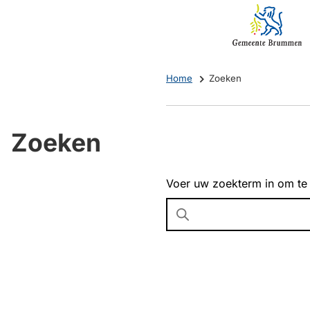
Mijn
(Verwijst
Brummen
naar
een
externe
Home
Zoeken
website)
Zoeken
Voer uw zoekterm in om te
Wanneer
resultaten
beschikbaar
zijn
kun
je