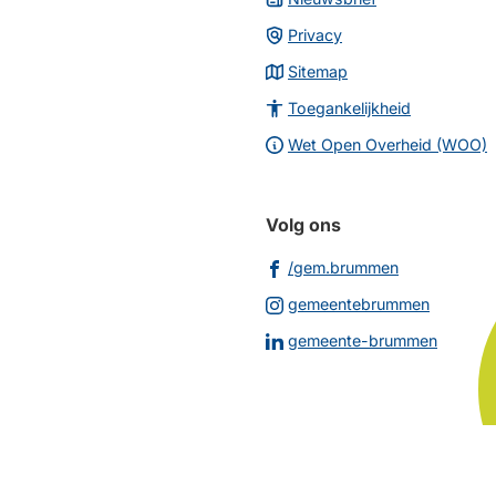
Privacy
Sitemap
Toegankelijkheid
Wet Open Overheid (WOO)
Volg ons
(Verwijst
/gem.brummen
naar
(Verwijs
gemeentebrummen
een
naar
(Verwij
gemeente-brummen
externe
een
naar
website)
externe
een
website
extern
websit