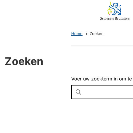
Mijn
(Verwijst
Brummen
naar
een
externe
Home
Zoeken
website)
Zoeken
Voer uw zoekterm in om te
Wanneer
resultaten
beschikbaar
zijn
kun
je