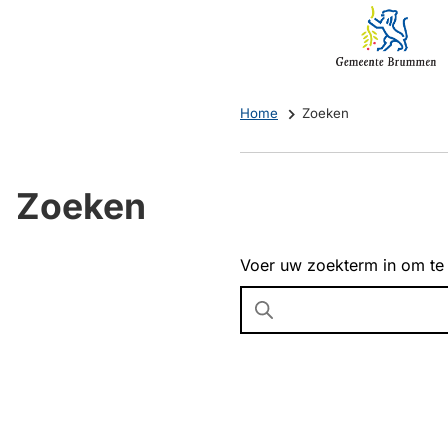
Mijn
(Verwijst
Brummen
naar
een
externe
Home
Zoeken
website)
Zoeken
Voer uw zoekterm in om te
Wanneer
resultaten
beschikbaar
zijn
kun
je