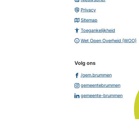
Privacy
Sitemap
Toegankelijkheid
Wet Open Overheid (WOO)
Volg ons
(Verwijst
/gem.brummen
naar
(Verwijs
gemeentebrummen
een
naar
(Verwij
gemeente-brummen
externe
een
naar
website)
externe
een
website
extern
websit