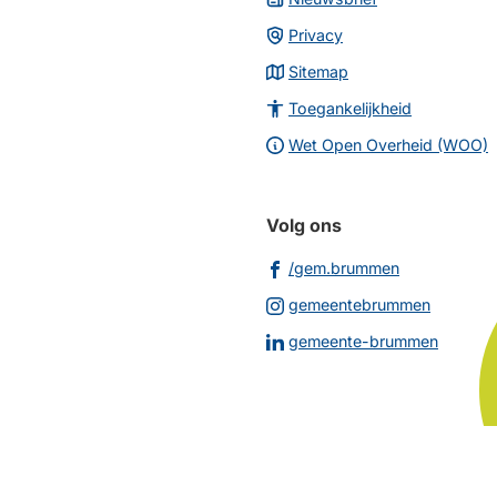
Privacy
Sitemap
Toegankelijkheid
Wet Open Overheid (WOO)
Volg ons
(Verwijst
/gem.brummen
naar
(Verwijs
gemeentebrummen
een
naar
(Verwij
gemeente-brummen
externe
een
naar
website)
externe
een
website
extern
websit