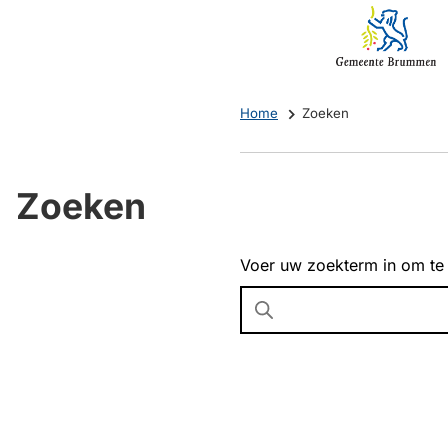
Mijn
(Verwijst
Brummen
naar
een
externe
Home
Zoeken
website)
Zoeken
Voer uw zoekterm in om te
Wanneer
resultaten
beschikbaar
zijn
kun
je