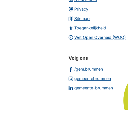
Privacy
Sitemap
Toegankelijkheid
Wet Open Overheid (WOO)
Volg ons
(Verwijst
/gem.brummen
naar
(Verwijs
gemeentebrummen
een
naar
(Verwij
gemeente-brummen
externe
een
naar
website)
externe
een
website
extern
websit