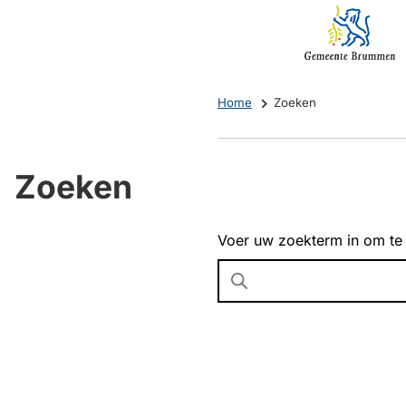
Mijn
(Verwijst
Brummen
naar
een
externe
Home
Zoeken
website)
Zoeken
Voer uw zoekterm in om te
Wanneer
resultaten
beschikbaar
zijn
kun
je