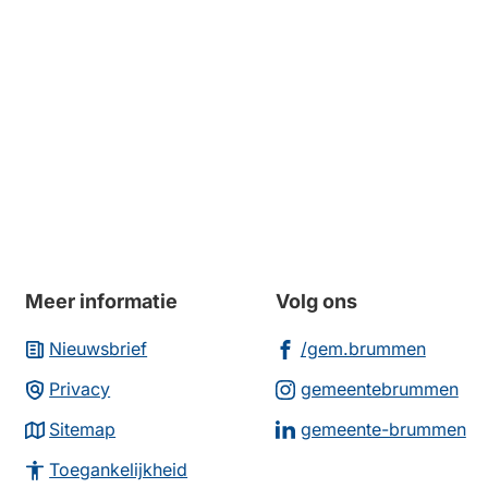
k
ren.
Meer informatie
Volg ons
(Verwi
Nieuwsbrief
/gem.brummen
naar
(Ve
Privacy
gemeentebrummen
een
na
(V
Sitemap
gemeente-brummen
extern
ee
na
websit
Toegankelijkheid
ex