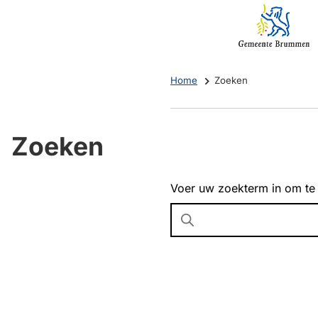
Mijn
(Verwijst
Brummen
naar
een
externe
Home
Zoeken
website)
Zoeken
Voer uw zoekterm in om te
Wanneer
resultaten
beschikbaar
zijn
kun
je