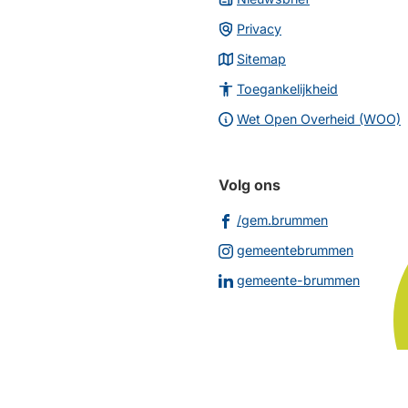
Privacy
Sitemap
Toegankelijkheid
Wet Open Overheid (WOO)
Volg ons
(Verwijst
/gem.brummen
naar
(Verwijs
gemeentebrummen
een
naar
(Verwij
gemeente-brummen
externe
een
naar
website)
externe
een
website
extern
websit