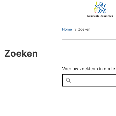
Mijn
(Verwijst
Brummen
naar
een
externe
Home
Zoeken
website)
Zoeken
Voer uw zoekterm in om te
Wanneer
resultaten
beschikbaar
zijn
kun
je