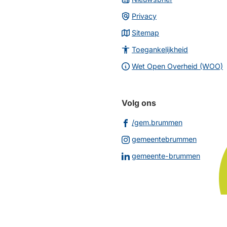
Privacy
Sitemap
Toegankelijkheid
Wet Open Overheid (WOO)
Volg ons
(Verwijst
/gem.brummen
naar
(Verwijs
gemeentebrummen
een
naar
(Verwij
gemeente-brummen
externe
een
naar
website)
externe
een
website
extern
websit