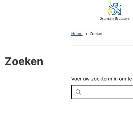
Mijn
(Verwijst
Brummen
naar
een
externe
Home
Zoeken
website)
Zoeken
Voer uw zoekterm in om te
Wanneer
resultaten
beschikbaar
zijn
kun
je