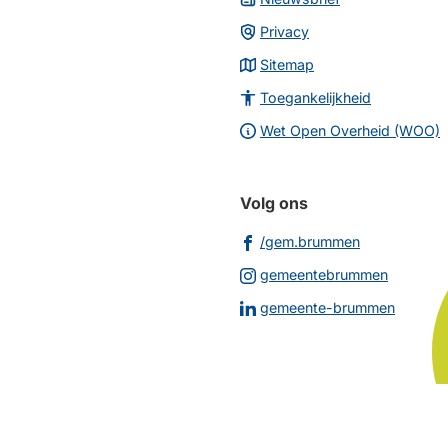
Privacy
Sitemap
Toegankelijkheid
Wet Open Overheid (WOO)
Volg ons
(Verwijst
/gem.brummen
naar
(Verwijs
gemeentebrummen
een
naar
(Verwij
gemeente-brummen
externe
een
naar
website)
externe
een
website
extern
websit