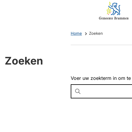
Mijn
(Verwijst
Brummen
naar
een
externe
Home
Zoeken
website)
Zoeken
Voer uw zoekterm in om te
Wanneer
resultaten
beschikbaar
zijn
kun
je