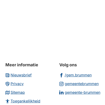
k
ren.
Meer informatie
Volg ons
(Verwi
Nieuwsbrief
/gem.brummen
naar
(Ve
Privacy
gemeentebrummen
een
na
(V
Sitemap
gemeente-brummen
extern
ee
na
websit
Toegankelijkheid
ex