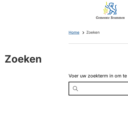
Mijn
(Verwijst
Brummen
naar
een
externe
Home
Zoeken
website)
Zoeken
Voer uw zoekterm in om te
Wanneer
resultaten
beschikbaar
zijn
kun
je