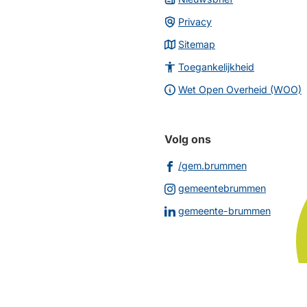
Privacy
Sitemap
Toegankelijkheid
Wet Open Overheid (WOO)
Volg ons
(Verwijst
/gem.brummen
naar
(Verwijs
gemeentebrummen
een
naar
(Verwij
gemeente-brummen
externe
een
naar
website)
externe
een
website
extern
websit