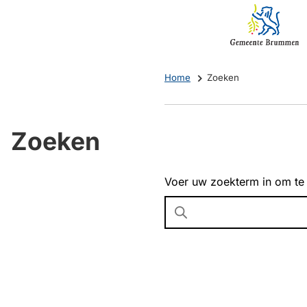
Mijn
(Verwijst
Brummen
naar
een
externe
Home
Zoeken
website)
Zoeken
Voer uw zoekterm in om te
Wanneer
resultaten
beschikbaar
zijn
kun
je