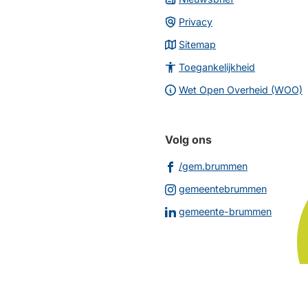
Privacy
Sitemap
Toegankelijkheid
Wet Open Overheid (WOO)
Volg ons
(Verwijst
/gem.brummen
naar
(Verwijs
gemeentebrummen
een
naar
(Verwij
gemeente-brummen
externe
een
naar
website)
externe
een
website
extern
websit