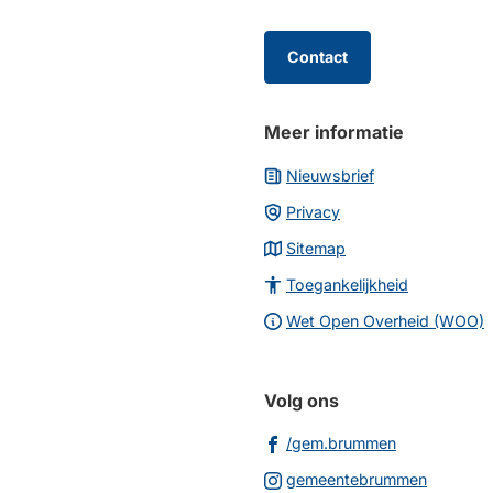
begin
van
de
Contact
paginainhoud
Meer informatie
Nieuwsbrief
Privacy
Sitemap
Toegankelijkheid
Wet Open Overheid (WOO)
Volg ons
(Verwijst
/gem.brummen
naar
(Verwijs
gemeentebrummen