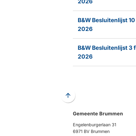
2026
B&W Besluitenlijst 10
2026
B&W Besluitenlijst 3 
2026
Scroll
naar
Gemeente Brummen
boven
naar
Engelenburgerlaan 31
het
6971 BV Brummen