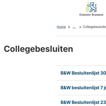
Mijn
(Verwijst
Brummen
naar
een
externe
Home
...
Collegebesluit
website)
Collegebesluiten
B&W Besluitenlijst 3
B&W besluitenlijst 7 
B&W Besluitenlijst 23