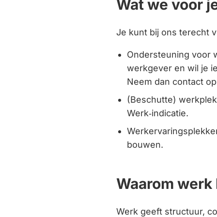
Wat we voor j
Gebrui
de
Je kunt bij ons terecht v
enter-
toets
Ondersteuning voor w
om
werkgever en wil je i
een
Neem dan contact op
waarde
(Beschutte) werkplek
te
Werk‑indicatie.
selecte
Werkervaringsplekken
bouwen.
Waarom werk b
Werk geeft structuur, c