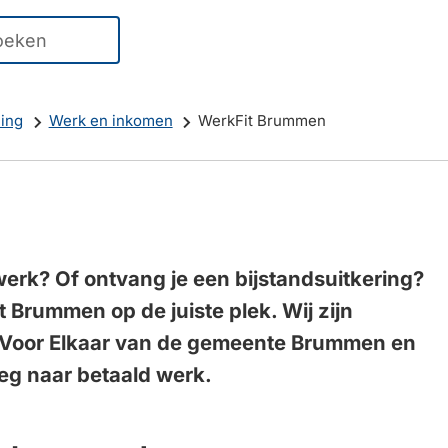
er
ten
kbaar
ing
Werk en inkomen
WerkFit Brummen
r
ren
werk? Of ontvang je een bijstandsuitkering?
t Brummen op de juiste plek. Wij zijn
g
Voor Elkaar van de gemeente Brummen en
eg naar betaald werk.
en.