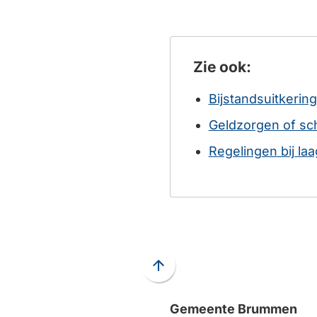
Zie ook:
Bijstandsuitkering
Geldzorgen of sc
Regelingen bij la
Scroll
naar
boven
Gemeente Brummen