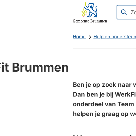
Mijn
(Verwijst
Zoeken
Wanne
Brummen
naar
resulta
een
beschi
Home
Hulp en ondersteun
externe
zijn
website)
kun
je
it Brummen
hierdoo
navige
door
Ben je op zoek naar 
pijl
Dan ben je bij WerkFi
omhoo
onderdeel van Team 
en
helpen je graag op w
omlaag
te
gebruik