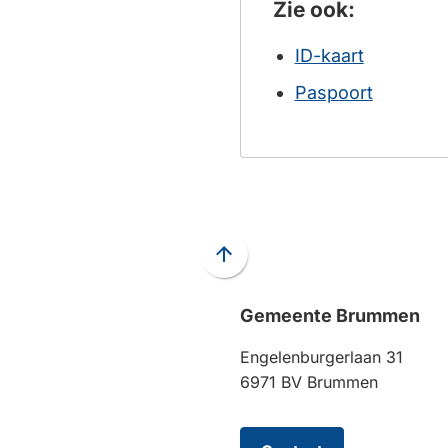
Zie ook:
ID-kaart
Paspoort
Scroll
naar
boven
Gemeente Brummen
naar
Engelenburgerlaan 31
het
6971 BV Brummen
begin
van
de