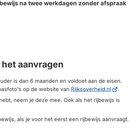
rijbewijs na twee werkdagen zonder afspraak
k
 het aanvragen
ren.
ouder is dan 6 maanden en voldoet aan de eisen.
(Verwijs
 pasfoto's op de website van
Rijksoverheid.nl
.
naar
s hebt, neem je deze mee. Ook als het rijbewijs is
een
externe
bewijs, als je voor het eerst een rijbewijs aanvraagt.
website