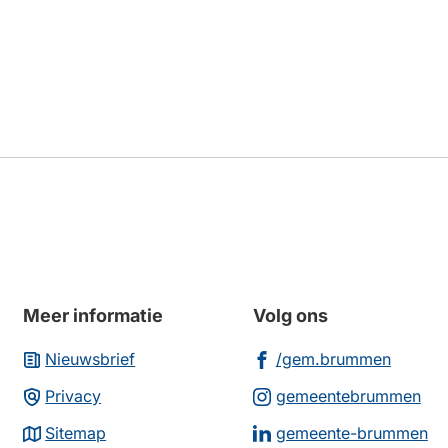
Meer informatie
Volg ons
(Verwi
Nieuwsbrief
/gem.brummen
naar
(Ve
Privacy
gemeentebrummen
een
na
(V
Sitemap
gemeente-brummen
extern