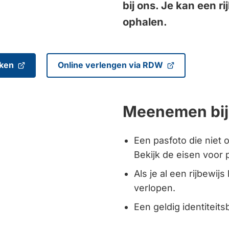
bij ons. Je kan een 
Gebrui
ophalen.
de
enter-
toets
ken
Online verlengen via RDW
om
(Verwijst
naar
een
een
waarde
Meenemen bij
externe
te
website)
selecte
Een pasfoto die niet 
Bekijk de eisen voor
Als je al een rijbewij
verlopen.
Een geldig identiteits