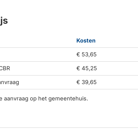
js
Kosten
€ 53,65
 CBR
€ 45,25
anvraag
€ 39,65
 de aanvraag op het gemeentehuis.