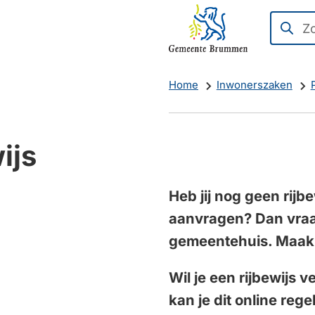
Mijn
(Verwijst
Zoeken
Wanne
Brummen
naar
resulta
een
beschi
Home
Inwonerszaken
externe
zijn
website)
kun
je
ijs
hierdoo
navige
door
Heb jij nog geen rijb
pijl
aanvragen? Dan vraag
omhoo
gemeentehuis. Maak 
en
omlaag
Wil je een rijbewijs 
te
kan je dit online reg
gebruik