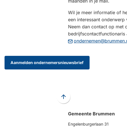
maanden in je mail.
Wil je meer informatie of h
een interessant onderwerp 
Neem dan contact op met 
bedrijfscontactfunctionaris 
ondernemen@brummen.
Aanmelden ondernemersnieuwsbrief
Scroll
naar
Gemeente Brummen
boven
naar
Engelenburgerlaan 31