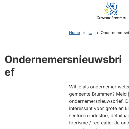
Mijn
(Verwijst
Brummen
naar
een
externe
Home
...
Ondernemersni
website)
Ondernemersnieuwsbri
ef
Wil je als ondernemer weten
gemeente Brummen? Meld j
ondernemersnieuwsbrief. De
interessant voor grote en k
sectoren industrie, detailha
toerisme / recreatie. Je on