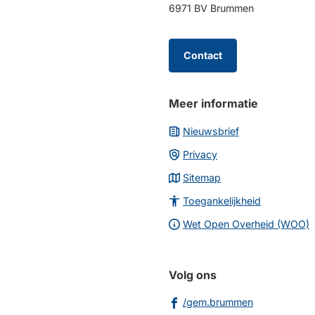
het
6971 BV Brummen
begin
van
de
Contact
paginainhoud
Meer informatie
Nieuwsbrief
Privacy
Sitemap
Toegankelijkheid
Wet Open Overheid (WOO)
Volg ons
(Verwijst
/gem.brummen