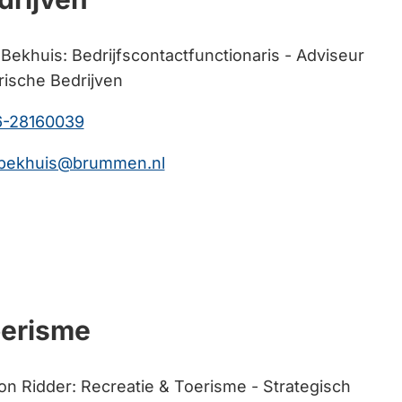
 Bekhuis: Bedrijfscontactfunctionaris - Adviseur
rische Bedrijven
(Verwijst
6-28160039
naar
(Verwijst
.bekhuis@brummen.nl
een
naar
telefoonnummer)
een
e-
mailadres)
oerisme
n Ridder: Recreatie & Toerisme - Strategisch