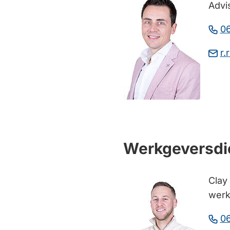
Advi
0
r.
Werkgeversdi
Clay
werk
0