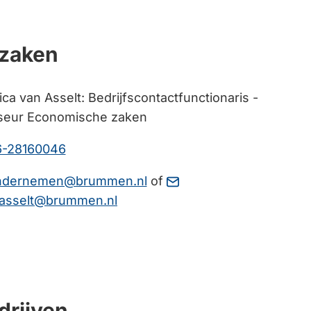
k
zaken
ica van Asselt: Bedrijfscontactfunctionaris -
seur Economische zaken
(Verwijst
6-28160046
naar
ren.
(Verwijst
ndernemen@brummen.nl
of
een
(Verwijst
naar
nasselt@brummen.nl
telefoonnummer)
naar
een
een
e-
e-
mailadres)
mailadres)
drijven