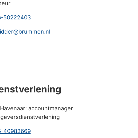
seur
(Verwijst
6-50222403
naar
(Verwijst
ridder@brummen.nl
een
naar
telefoonnummer)
een
e-
mailadres)
enstverlening
 Havenaar: accountmanager
geversdienstverlening
(Verwijst
6-40983669