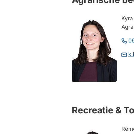
Kyra
Agra
0
k
Recreatie & T
Rémo