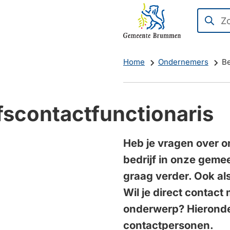
Mijn
(Verwijst
Zoeken
Wanne
Brummen
naar
resulta
een
beschi
Home
Ondernemers
Be
externe
zijn
website)
kun
je
fscontactfunctionaris
hierdoo
navige
door
Heb je vragen over o
pijl
bedrijf in onze geme
omhoo
graag verder. Ook als
en
Wil je direct contac
omlaag
onderwerp? Hieronde
te
contactpersonen.
gebruik