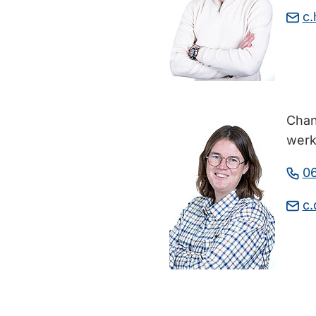
c
Chan
werk
0
c