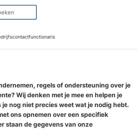
er
ten
kbaar
drijfscontactfunctionaris
r
ren
ndernemen, regels of ondersteuning over je
ente? Wij denken met je mee en helpen je
g
 je nog niet precies weet wat je nodig hebt.
t met ons opnemen over een specifiek
r staan de gegevens van onze
en.