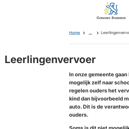
Mijn
(Verwijst
Brummen
naar
een
externe
Home
...
Leerlingenverv
website)
Leerlingenvervoer
In onze gemeente gaan 
mogelijk zelf naar school
regelen ouders het verv
kind dan bijvoorbeeld me
auto. Dit is de verantwo
ouders.
Soms is dit niet mogelijk