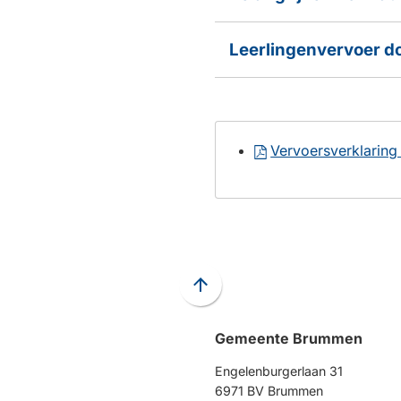
Leerlingenvervoer d
Vervoersverklaring
Scroll
naar
Gemeente Brummen
boven
naar
Engelenburgerlaan 31
het
6971 BV Brummen