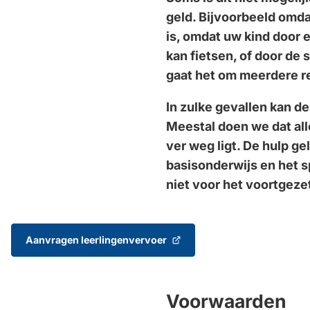
geld. Bijvoorbeeld omd
is, omdat uw kind door 
kan fietsen, of door de 
gaat het om meerdere re
In zulke gevallen kan d
Meestal doen we dat all
ver weg ligt. De hulp ge
basisonderwijs en het s
niet voor het voortgeze
Aanvragen leerlingenvervoer
(Verwijst
naar
een
externe
Voorwaarden
website)