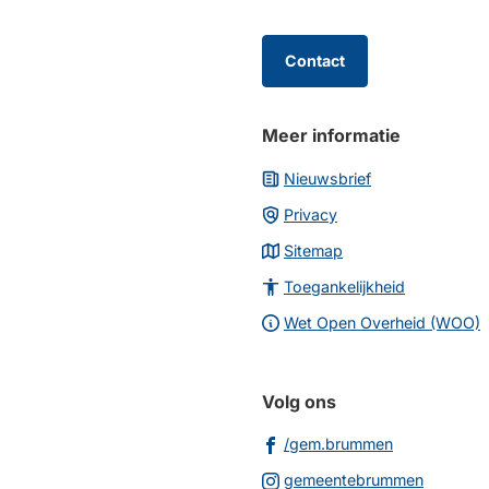
begin
van
de
Contact
paginainhoud
Meer informatie
Nieuwsbrief
Privacy
Sitemap
Toegankelijkheid
Wet Open Overheid (WOO)
Volg ons
(Verwijst
/gem.brummen
naar
(Verwijs
gemeentebrummen