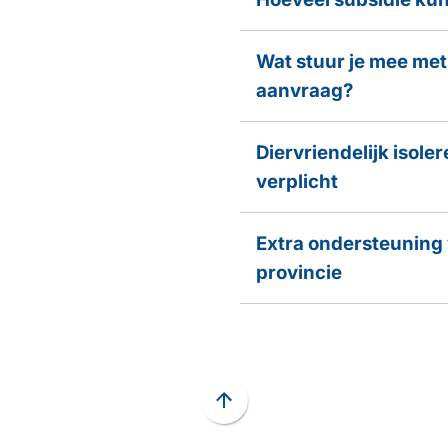
Wat stuur je mee met
aanvraag?
Diervriendelijk isoler
verplicht
Extra ondersteuning 
provincie
Scroll
naar