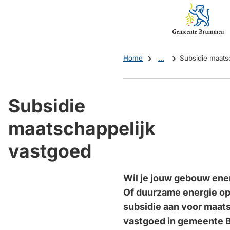
Mijn
(Verwijst
Brummen
naar
een
externe
Home
...
Subsidie maats
website)
Subsidie
maatschappelijk
vastgoed
Wil je jouw gebouw ene
Of duurzame energie o
subsidie aan voor maat
vastgoed in gemeente