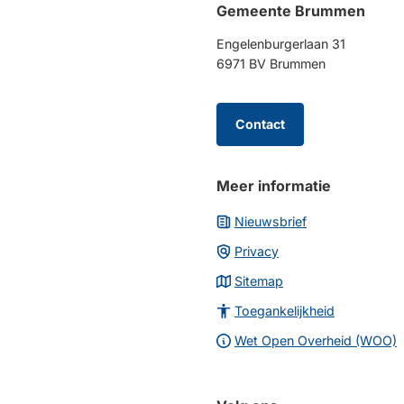
Gemeente Brummen
boven
naar
Engelenburgerlaan 31
het
6971 BV Brummen
begin
van
de
Contact
paginainhoud
Meer informatie
Nieuwsbrief
Privacy
Sitemap
Toegankelijkheid
Wet Open Overheid (WOO)