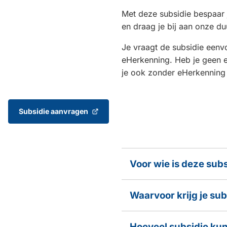
Met deze subsidie bespaar 
en draag je bij aan onze d
Je vraagt de subsidie eenv
eHerkenning. Heb je geen 
je ook zonder eHerkenning
Subsidie aanvragen
(Verwijst
naar
een
externe
website)
Voor wie is deze sub
Waarvoor krijg je sub
Hoeveel subsidie kun 