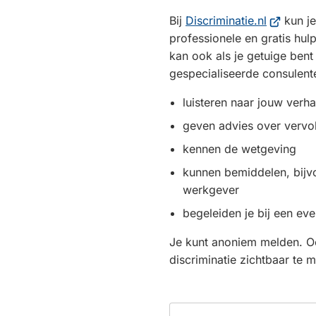
(Verwijst
Bij
Discriminatie.nl
kun je
naar
professionele en gratis hulp
een
kan ook als je getuige ben
externe
gespecialiseerde consulent
website)
luisteren naar jouw verha
geven advies over vervo
kennen de wetgeving
kunnen bemiddelen, bijv
werkgever
begeleiden je bij een ev
Je kunt anoniem melden. O
discriminatie zichtbaar te 