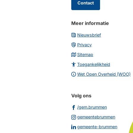
de
Contact
paginainhoud
Meer informatie
Nieuwsbrief
Privacy
Sitemap
Toegankelijkheid
Wet Open Overheid (WOO)
Volg ons
(Verwijst
/gem.brummen
naar
(Verwijs
gemeentebrummen
een
naar
(Verwij
gemeente-brummen
externe
een