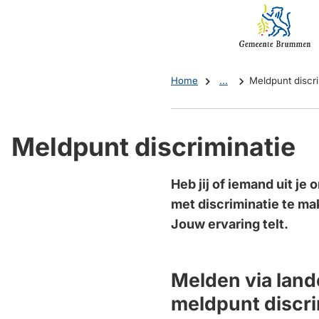
Mijn
(Verwijst
Brummen
naar
een
externe
Home
...
Meldpunt discri
website)
Meldpunt discriminatie
Heb jij of iemand uit je
met discriminatie te ma
Jouw ervaring telt.
Melden via lande
meldpunt discri