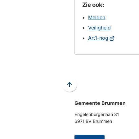
Zie ook:
Melden
Veiligheid
(Verwijst
Art1-nog
naar
een
externe
website)
Scroll
naar
Gemeente Brummen
boven
naar
Engelenburgerlaan 31
het
6971 BV Brummen
begin
van