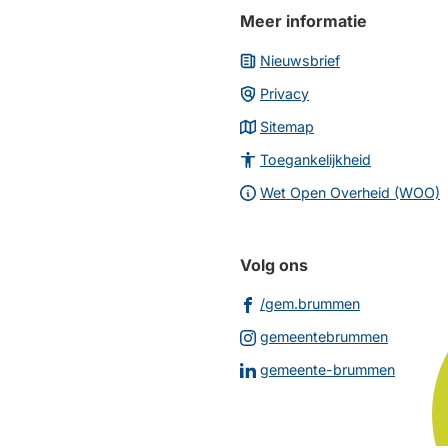
Meer informatie
Nieuwsbrief
Privacy
Sitemap
Toegankelijkheid
Wet Open Overheid (WOO)
Volg ons
(Verwijst
/gem.brummen
naar
(Verwijs
gemeentebrummen
een
naar
(Verwij
gemeente-brummen
externe
een
naar
website)
externe
een
website
extern