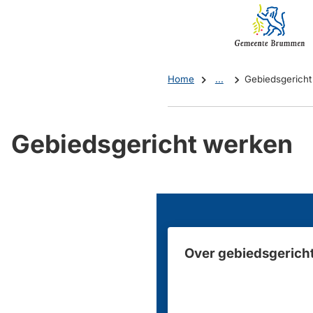
Mijn
(Verwijst
Brummen
naar
een
externe
Home
...
Gebiedsgericht
website)
Gebiedsgericht werken
Over gebiedsgerich