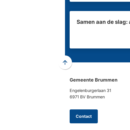
Samen aan de slag: 
Scroll
naar
Gemeente Brummen
boven
naar
Engelenburgerlaan 31
het
6971 BV Brummen
begin
van
de
Contact
paginainhoud