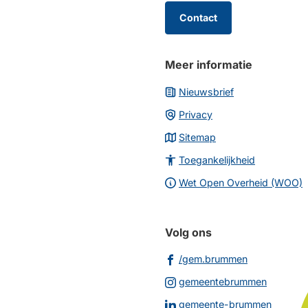
van
de
Contact
paginainhoud
Meer informatie
Nieuwsbrief
Privacy
Sitemap
Toegankelijkheid
Wet Open Overheid (WOO)
Volg ons
(Verwijst
/gem.brummen
naar
(Verwijs
gemeentebrummen
een
naar
(Verwij
gemeente-brummen