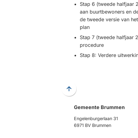
Stap 6 (tweede halfjaar 
aan buurtbewoners en d
de tweede versie van h
plan
Stap 7 (tweede halfjaar 
procedure
Stap 8: Verdere uitwerki
Scroll
naar
Gemeente Brummen
boven
naar
Engelenburgerlaan 31
het
6971 BV Brummen
begin