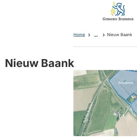
Mijn
(Verwijst
Brummen
naar
een
externe
Home
...
Nieuw Baank
website)
Nieuw Baank