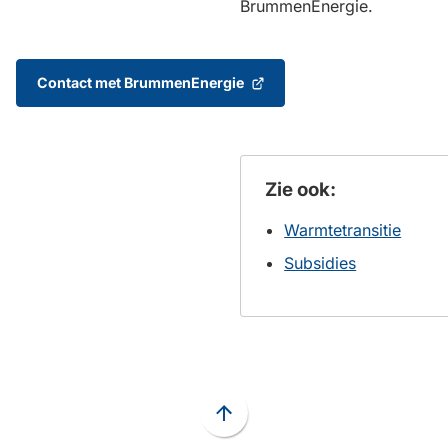
BrummenEnergie.
Contact met BrummenEnergie
(Verwijst
naar
een
externe
website)
Zie ook:
Warmtetransitie
Subsidies
Scroll