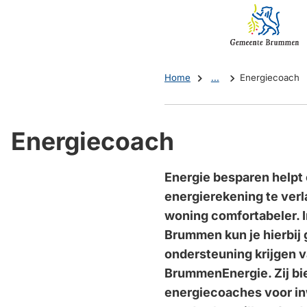
Mijn
(Verwijst
Brummen
naar
een
externe
Home
...
Energiecoach
website)
Energiecoach
Energie besparen helpt
energierekening te verl
woning comfortabeler. 
Brummen kun je hierbij 
ondersteuning krijgen 
BrummenEnergie. Zij b
energiecoaches voor in