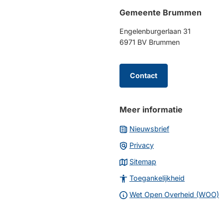
naar
Gemeente Brummen
boven
naar
Engelenburgerlaan 31
het
6971 BV Brummen
begin
van
de
Contact
paginainhoud
Meer informatie
Nieuwsbrief
Privacy
Sitemap
Toegankelijkheid
Wet Open Overheid (WOO)