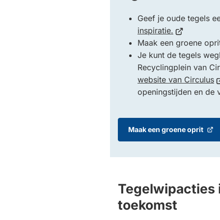
Geef je oude tegels e
(Verwijst
inspiratie.
naar
Maak een groene opri
een
Je kunt de tegels weg
externe
Recyclingplein van Ci
website)
(
website van Circulus
n
openingstijden en de
e
e
w
Maak een groene oprit
(Verwijst
naar
een
externe
website)
Tegelwipacties 
toekomst