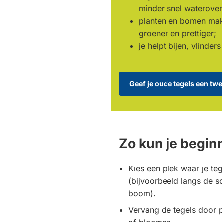
minder snel waterover
planten en bomen ma
groener en prettiger;
je helpt bijen, vlinder
Geef je oude tegels een tw
(Verwijst
naar
een
externe
website)
Zo kun je begin
Kies een plek waar je te
(bijvoorbeeld langs de s
boom).
Vervang de tegels door p