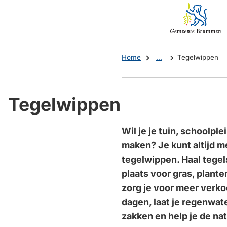
Mijn
(Verwijst
Brummen
naar
een
externe
Home
...
Tegelwippen
website)
Tegelwippen
Wil je je tuin, schoolple
maken? Je kunt altijd 
tegelwippen. Haal tege
plaats voor gras, plant
zorg je voor meer verko
dagen, laat je regenwat
zakken en help je de na