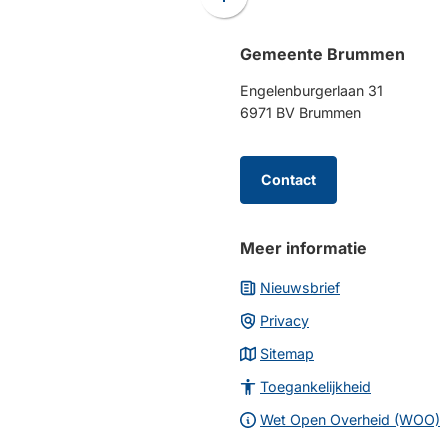
Scroll
naar
Gemeente Brummen
boven
naar
Engelenburgerlaan 31
het
6971 BV Brummen
begin
van
de
Contact
paginainhoud
Meer informatie
Nieuwsbrief
Privacy
Sitemap
Toegankelijkheid
Wet Open Overheid (WOO)