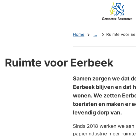
Mijn
(Verwijst
Brummen
naar
een
externe
Home
...
Ruimte voor Ee
website)
Ruimte voor Eerbeek
Samen zorgen we dat de
Eerbeek blijven en dat he
wonen. We zetten Eerbe
toeristen en maken er 
levendig dorp van.
Sinds 2018 werken we aan 
papierindustrie meer ruimt