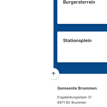
Burgersterrein
Stationsplein
Scroll
naar
Gemeente Brummen
boven
naar
Engelenburgerlaan 31
het
6971 BV Brummen
begin