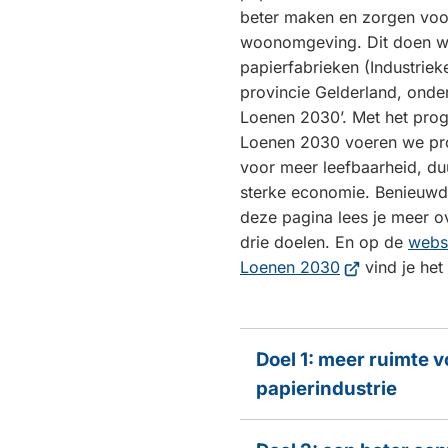
beter maken en zorgen voor
woonomgeving. Dit doen w
papierfabrieken (Industrie
provincie Gelderland, onde
Loenen 2030’. Met het pr
Loenen 2030 voeren we pro
voor meer leefbaarheid, d
sterke economie. Benieuwd
deze pagina lees je meer ov
drie doelen. En op de
webs
(Verwijst
Loenen 2030
vind je het
naar
een
externe
Doel 1: meer ruimte v
website)
papierindustrie