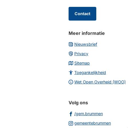
van
de
Contact
paginainhoud
Meer informatie
Nieuwsbrief
Privacy
Sitemap
Toegankelijkheid
Wet Open Overheid (WOO)
Volg ons
(Verwijst
/gem.brummen
naar
(Verwijs
gemeentebrummen
een