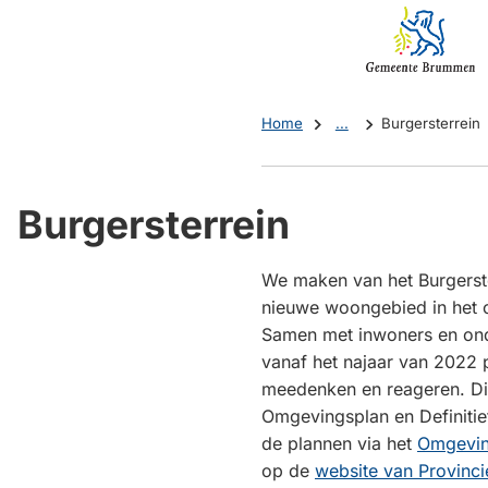
Mijn
(Verwijst
Brummen
naar
een
externe
Home
...
Burgersterrein
website)
Burgersterrein
We maken van het Burgerste
nieuwe woongebied in het 
Samen met inwoners en on
vanaf het najaar van 2022 
meedenken en reageren. Di
Omgevingsplan en Definitie
de plannen via het
Omgevin
op de
website van Provinci