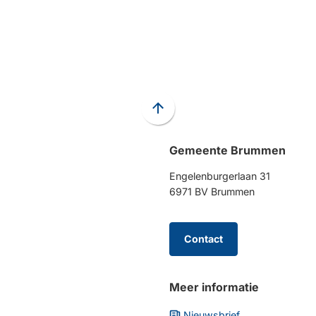
Scroll
naar
Gemeente Brummen
boven
naar
Engelenburgerlaan 31
het
6971 BV Brummen
begin
van
de
Contact
paginainhoud
Meer informatie
Nieuwsbrief