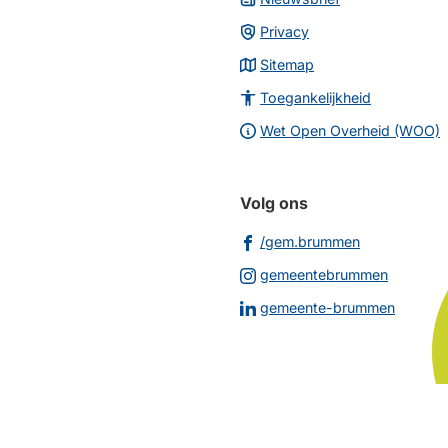
Privacy
Sitemap
Toegankelijkheid
Wet Open Overheid (WOO)
Volg ons
(Verwijst
/gem.brummen
naar
(Verwijs
gemeentebrummen
een
naar
(Verwij
gemeente-brummen
externe
een
naar
website)
externe
een
website
extern
websit